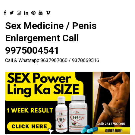
Sex Medicine / Penis
Enlargement Call
9975004541
Call & Whatsapp:9637907060 / 9370669516