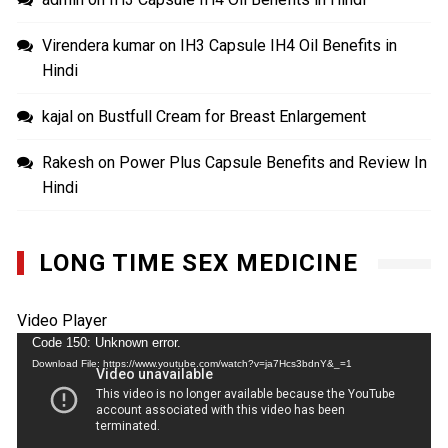
Virendera kumar
on
IH3 Capsule IH4 Oil Benefits in
Hindi
kajal
on
Bustfull Cream for Breast Enlargement
Rakesh
on
Power Plus Capsule Benefits and Review In
Hindi
LONG TIME SEX MEDICINE
Video Player
Code 150: Unknown error.
Download File: https://www.youtube.com/watch?v=ja7Hcs3bdnY&_=1