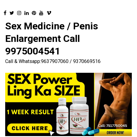
Sex Medicine / Penis
Enlargement Call
9975004541
Call & Whatsapp:9637907060 / 9370669516