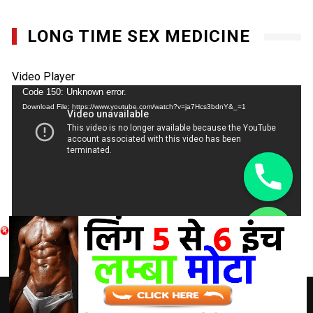
LONG TIME SEX MEDICINE
Video Player
Code 150: Unknown error.
Download File: https://www.youtube.com/watch?v=ja7Hcs3bdnY&_=1
chaty
Hide