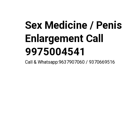
Sex Medicine / Penis
Enlargement Call
9975004541
Call & Whatsapp:9637907060 / 9370669516