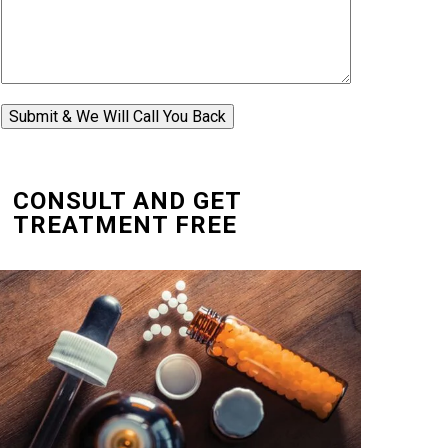
Submit & We Will Call You Back
CONSULT AND GET
TREATMENT FREE