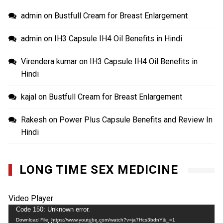
admin
on
Bustfull Cream for Breast Enlargement
admin
on
IH3 Capsule IH4 Oil Benefits in Hindi
Virendera kumar
on
IH3 Capsule IH4 Oil Benefits in
Hindi
kajal
on
Bustfull Cream for Breast Enlargement
Rakesh
on
Power Plus Capsule Benefits and Review In
Hindi
LONG TIME SEX MEDICINE
Video Player
Code 150: Unknown error.
Download File: https://www.youtube.com/watch?v=ja7Hcs3bdnY&_=1