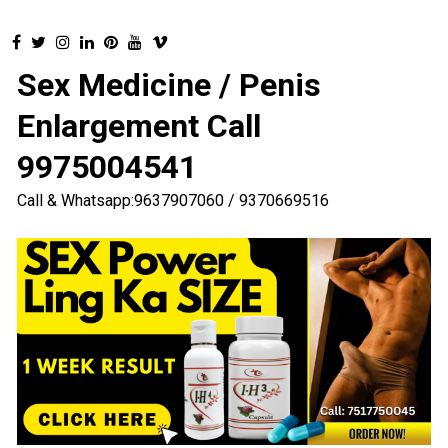
Sex Medicine / Penis
Enlargement Call
9975004541
Call & Whatsapp:9637907060 / 9370669516