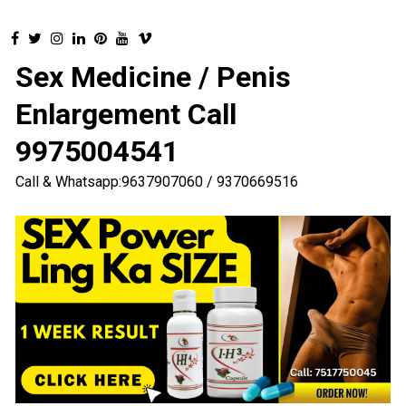
Sex Medicine / Penis
Enlargement Call
9975004541
Call & Whatsapp:9637907060 / 9370669516