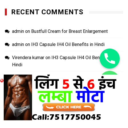
RECENT COMMENTS
admin
on
Bustfull Cream for Breast Enlargement
admin
on
IH3 Capsule IH4 Oil Benefits in Hindi
Virendera kumar
on
IH3 Capsule IH4 Oil Benefits in
Hindi
kajal
on
Bustfull Cream for Breast Enlargement
chaty
Hide
Rakesh
on
Power Plus Capsule Benefits and Review In
Hindi
LONG TIME SEX MEDICINE